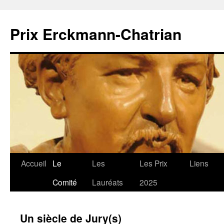
Prix Erckmann-Chatrian
Accueil
Le
Les
Les Prix
Liens
Aller
Comité
Lauréats
2025
au
contenu
Un siècle de Jury(s)